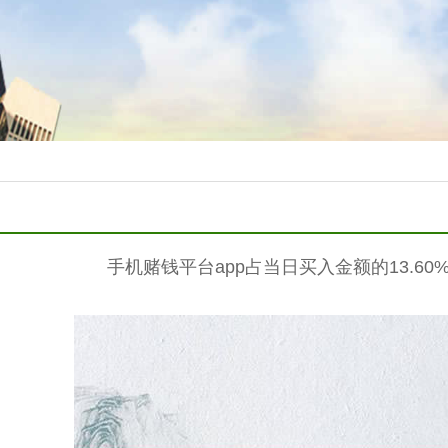
手机赌钱平台app占当日买入金额的13.60