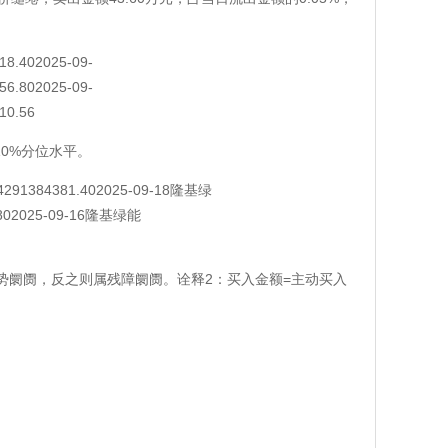
402025-09-
56.802025-09-
10.56
10%分位水平。
384381.402025-09-18隆基绿
3.802025-09-16隆基绿能
势阛阓，反之则属残障阛阓。诠释2：买入金额=主动买入