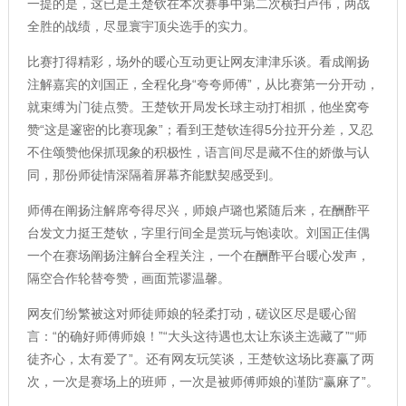
一提的是，这已是王楚钦在本次赛事中第二次横扫卢伟，两战
全胜的战绩，尽显寰宇顶尖选手的实力。
比赛打得精彩，场外的暖心互动更让网友津津乐谈。看成阐扬
注解嘉宾的刘国正，全程化身“夸夸师傅”，从比赛第一分开动，
就束缚为门徒点赞。王楚钦开局发长球主动打相抓，他坐窝夸
赞“这是邃密的比赛现象”；看到王楚钦连得5分拉开分差，又忍
不住颂赞他保抓现象的积极性，语言间尽是藏不住的娇傲与认
同，那份师徒情深隔着屏幕齐能默契感受到。
师傅在阐扬注解席夸得尽兴，师娘卢璐也紧随后来，在酬酢平
台发文力挺王楚钦，字里行间全是赏玩与饱读吹。刘国正佳偶
一个在赛场阐扬注解台全程关注，一个在酬酢平台暖心发声，
隔空合作轮替夸赞，画面荒谬温馨。
网友们纷繁被这对师徒师娘的轻柔打动，磋议区尽是暖心留
言：“的确好师傅师娘！”“大头这待遇也太让东谈主选藏了”“师
徒齐心，太有爱了”。还有网友玩笑谈，王楚钦这场比赛赢了两
次，一次是赛场上的班师，一次是被师傅师娘的谨防“赢麻了”。