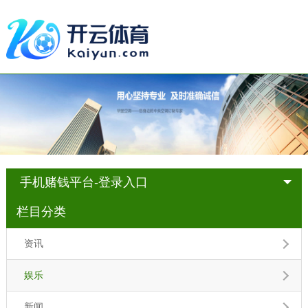
手机赌钱平台-登录入口
栏目分类
资讯
娱乐
新闻