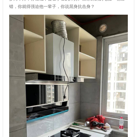
错，你就得强迫他一辈子，你说屈身抗击身？