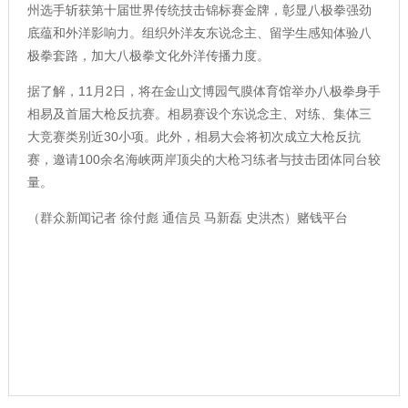
州选手斩获第十届世界传统技击锦标赛金牌，彰显八极拳强劲
底蕴和外洋影响力。组织外洋友东说念主、留学生感知体验八
极拳套路，加大八极拳文化外洋传播力度。
据了解，11月2日，将在金山文博园气膜体育馆举办八极拳身手
相易及首届大枪反抗赛。相易赛设个东说念主、对练、集体三
大竞赛类别近30小项。此外，相易大会将初次成立大枪反抗
赛，邀请100余名海峡两岸顶尖的大枪习练者与技击团体同台较
量。
（群众新闻记者 徐付彪 通信员 马新磊 史洪杰）赌钱平台