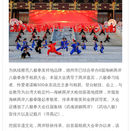
为执续擦亮八极拳发祥地品牌，德州市已结合举办8届海峡两岸
八极拳身手相易大会。本届大会诱导了两岸嘉宾，八极拳习练
者、怜爱者谋略500余东说念主参与相易、登台献技。会上，与
会教导为台湾大枪定约—海峡两岸大枪侦探基地授牌，并颁发
海峡两岸八极拳隆起孝敬奖、传承孝敬奖和金牌训导奖。大会
还播放了八极拳大会往届集锦《武魂谀媚两岸》《武动八极》
宣传片以及记载片《寻禹记》。
挖掘非遗文化，两岸联袂传承。自首届相易大会举办以来，该