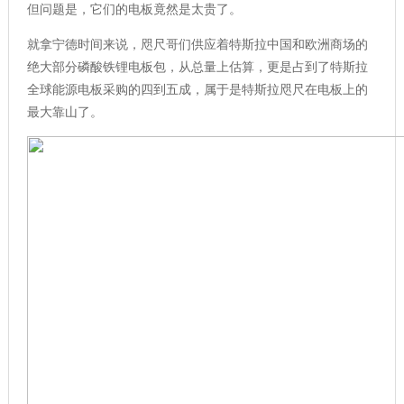
但问题是，它们的电板竟然是太贵了。
就拿宁德时间来说，咫尺哥们供应着特斯拉中国和欧洲商场的
绝大部分磷酸铁锂电板包，从总量上估算，更是占到了特斯拉
全球能源电板采购的四到五成，属于是特斯拉咫尺在电板上的
最大靠山了。