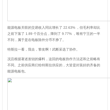
能源电板关联的交易收入同比增长了 22.63% ，但毛利率却比
之前下落了 1.89 个百分点，降到了 9.77% ，唯有宁王的一半
不到，属于是在电板除外分币不挣了。
特斯拉一看，我去，挚友啊！武断采选了协作。
况且根据著述发轫的爆料，这回的电板协作方法还和之前略有
不同。之前供应商们给特斯拉供应的，大皆是封装好的齐备的
能源电板包。