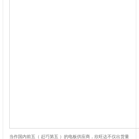
当作国内前五（ 赶巧第五 ）的电板供应商，欣旺达不仅出货量