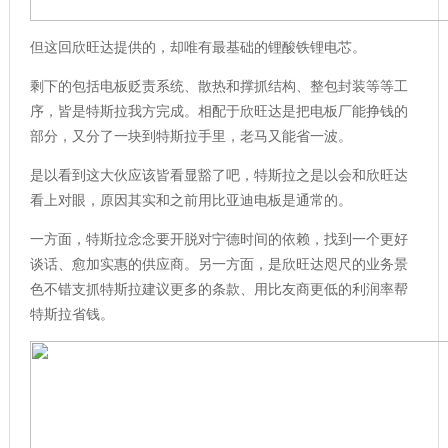
但这回欣旺达提供的，却唯有最基础的锂酸铁锂电芯。
剩下的包括电板贬责系统、散热和撑抓结构、整包封装等等工
序，皆是特斯拉我方完成。相配于欣旺达是把电板厂能挣钱的
部分，又分了一块到特斯拉手里，老马又能省一波。
是以看到这大伙应该皆看显豁了吧，特斯拉之是以会和欣旺达
看上对眼，原因其实和之前用比亚迪电板是通常的。
一方面，特斯拉念念要开脱对宁德时间的依赖，找到一个更好
谈话、愈加实惠的供应商。另一方面，是欣旺达咫尺的业务景
色不错支抓特斯拉建议更多的条款、用比友商更低的利润率帮
特斯拉省钱。