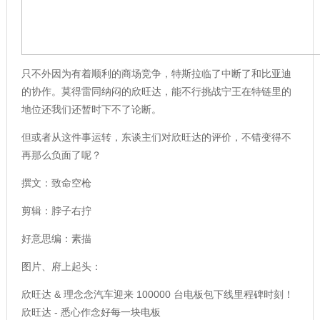
只不外因为有着顺利的商场竞争，特斯拉临了中断了和比亚迪
的协作。莫得雷同纳闷的欣旺达，能不行挑战宁王在特链里的
地位还我们还暂时下不了论断。
但或者从这件事运转，东谈主们对欣旺达的评价，不错变得不
再那么负面了呢？
撰文：致命空枪
剪辑：脖子右拧
好意思编：素描
图片、府上起头：
欣旺达 & 理念念汽车迎来 100000 台电板包下线里程碑时刻！
欣旺达 - 悉心作念好每一块电板