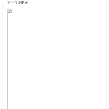
实一直还挺好。