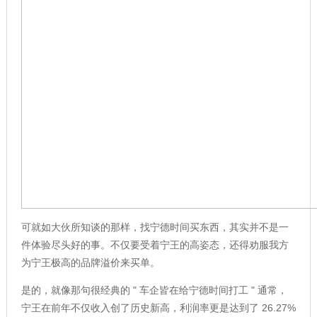
可就如大伙所知谈的那样，找宁德时间买东西，其实并不是一
件体验尽头好的事。不仅要受着宁王的高姿态，还得劝服我方
为宁王极高的品牌溢价来买单。
是的，就像那句很经典的 " 车企皆在给宁德时间打工 " 通常，
宁王在前年不仅收入创了历史新高，利润率更是达到了 26.27%