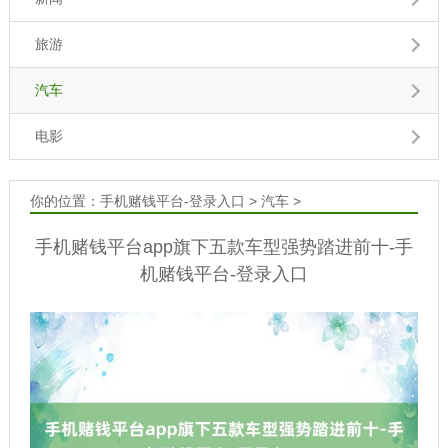
旅游
汽车
电影
你的位置：
手机赌钱平台-登录入口
>
汽车
>
手机赌钱平台app旗下五款车型强势踏进前十-手
机赌钱平台-登录入口