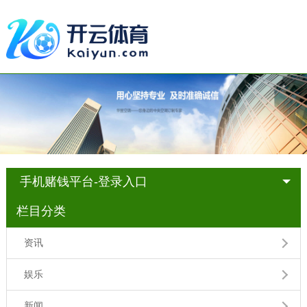
手机赌钱平台-登录入口
栏目分类
资讯
娱乐
新闻