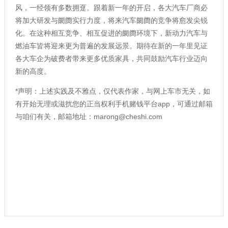
风，一经领有多数拥趸。跟着新一年的开启，各大汽车厂商必
将加大研发与阛阓实行力度，将来汽车阛阓的竞争将愈发尖锐
化。在这种相互竞争、相互促进的阛阓环境下，新动力汽车与
燃油车皆将迎来更为普遍的发展远景。期待在新的一年里见证
各大车企为破费者带来更多优质家具，共同鼓励汽车行业迈向
新的高度。
*声明：上述实践及不雅点，仅代表作家，与网上车市无关，如
有开始无理或滋扰您的正当权利手机赌钱平台app，可通过邮箱
与咱们有关，邮箱地址：marong@cheshi.com