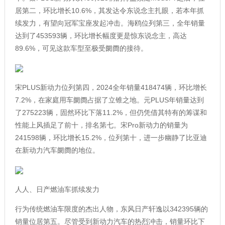
居第二，环比增长10.6%，其发达令东说念主扎眼，若本年抓
续发力，有望向冠军宝座发起冲击。海鸥位列第三，全年销量
达到了453593辆，环比增长幅度更是惊东说念主，高达
89.6%，可见这款车型至极受阛阓的接待。
宋PLUS新动力位列第四，2024全年销量418474辆，环比增长
7.2%，在家庭用车阛阓占据了立锥之地。元PLUS年销量达到
了275223辆，固然环比下落11.2%，但仍凭借其特有的筹谋和
性能上风插足了前十，排名第七。宋Pro新动力的销量为
241598辆，环比增长15.2%，位列第十，进一步幽静了比亚迪
在新动力汽车阛阓的地位。
人人、日产燃油车抓续发力
行为传统燃油车限度的杰出人物，东风日产轩逸以342395辆的
销量位居第五。尽管受到新动力汽车的热烈冲击，销量环比下