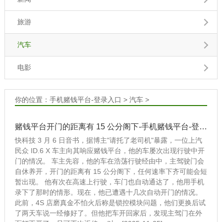
旅游
汽车
电影
你的位置：
手机赌钱平台-登录入口
>
汽车
>
赌钱平台开门的距离有 15 公分阁下-手机赌钱平台-登录入口
快科技 3 月 6 日音书，据博主"请托了老司机"暴露，一位上汽
民众 ID.6 X 车主向其响应赌钱平台，他的车屡次出现行驶中开
门的情况。 车主先容，他的车在浩荡行驶经由中，主驾驶门会
自休养开，开门的距离有 15 公分阁下，任何速率下齐可能会短
暂出现。 他有次在高速上行驶，车门也自动通达了，他用手机
录下了那时的情形。现在，他已遭遇十几次自动开门的情况。
此前，4S 店磨真金不怕火后称是锁控模块问题，他们更换后试
了两天车说一经修好了。但他把车开回家后，发现主驾门在外