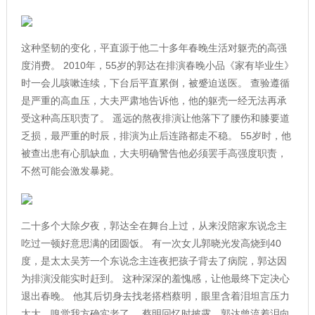
这种坚韧的变化，平直源于他二十多年春晚生活对躯壳的高强
度消费。 2010年，55岁的郭达在排演春晚小品《家有毕业生》
时一会儿咳嗽连续，下台后平直累倒，被蹙迫送医。 查验遵循
是严重的高血压，大夫严肃地告诉他，他的躯壳一经无法再承
受这种高压职责了。 遥远的熬夜排演让他落下了腰伤和膝要道
乏损，最严重的时辰，排演为止后连路都走不稳。 55岁时，他
被查出患有心肌缺血，大夫明确警告他必须罢手高强度职责，
不然可能会激发暴毙。
二十多个大除夕夜，郭达全在舞台上过，从来没陪家东说念主
吃过一顿好意思满的团圆饭。 有一次女儿郭晓光发高烧到40
度，是太太吴芳一个东说念主连夜把孩子背去了病院，郭达因
为排演没能实时赶到。 这种深深的羞愧感，让他最终下定决心
退出春晚。 他其后切身去找老搭档蔡明，眼里含着泪坦言压力
太大，嗅觉我方确实老了。 蔡明回忆时披露，郭达曾流着泪向