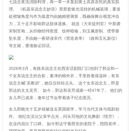
七说念浆洗消除料理，再一草一木复刻黄土高原农民的真实肌
理。 《机器东说念主妙语》里那套银光流转的机械装璜，要道
处褶皱角度与作为弧度均由她精密测算，既确保舞台视觉冲击
力，又十足不影响郭达肢体退换。 就连《大宋提刑官》中那袭
宋制官袍，从织物经纬密度、纹样暗喻，到玉佩形制、绶带垂
坠长度，齐由她一夜研读宋代《营造表率》《政和五礼新仪》
等文籍，逐项验证回话。
2026年3月，有路东说念主在西安话剧院门口拍到了郭达和一
个女东说念主的合影，素净的棉外衣，手里拎着保温杯，有东
说念主喊“吴教训”，她仅仅轻轻点头。 这个女东说念主，即是
郭达的太太吴芳。 如今，郭达和吴芳成家一经47年了。 他们的
女儿早已成亲，逢年过节会带着孩子纪念团员。
女儿郭晓光十五岁就被送去英国留学，学习当代文体与戏剧创
作。 他纪念没沾父亲半点光，闷头写他的文化舞剧《悟空》，
在业内混出了口碑。 如今郭达守着西安的老院子，陪陪老伴，
望望孙辈，算是把那些年缺位的时光补纪念。