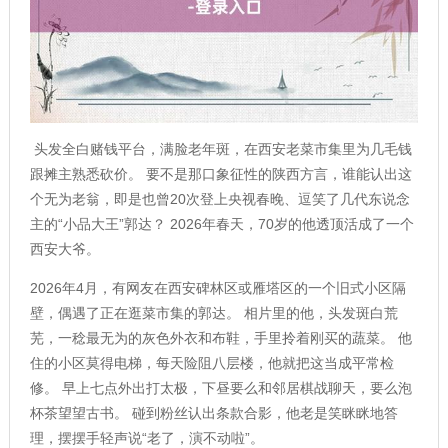
头发全白赌钱平台，满脸老年斑，在西安老菜市集里为几毛钱
跟摊主熟悉砍价。 要不是那口象征性的陕西方言，谁能认出这
个无为老翁，即是也曾20次登上央视春晚、逗笑了几代东说念
主的“小品大王”郭达？ 2026年春天，70岁的他透顶活成了一个
西安大爷。
2026年4月，有网友在西安碑林区或雁塔区的一个旧式小区隔
壁，偶遇了正在逛菜市集的郭达。 相片里的他，头发斑白荒
芜，一稔最无为的灰色外衣和布鞋，手里拎着刚买的蔬菜。 他
住的小区莫得电梯，每天险阻八层楼，他就把这当成平常检
修。 早上七点外出打太极，下昼要么和邻居棋战聊天，要么泡
杯茶望望古书。 碰到粉丝认出条款合影，他老是笑眯眯地答
理，摆摆手轻声说“老了，演不动啦”。