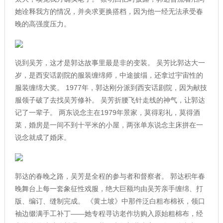
她诠释我方的情况，并央求更换搭档，因为他一经无法承受春
晚的高强度压力。
说到吴芳，这才是郭达故事里最是非的变装。 吴芳比郭达大一
岁，是西安话剧院的服装缠绵师，中途披缁，还拿过宇宙性的
服装缠绵大奖。 1977年，郭达刚分派到西安话剧院，因为献技
服领子破了去找吴芳修补。 吴芳折腰飞针走线的神气，让郭达
记了一辈子。 两东说念主在1979年景家，莫得彩礼，莫得酒
菜，婚房是一间不到十平米的小屋，两张单东说念主床拼在一
说念就成了婚床。
郭达的春晚之路，吴芳是全程的参与者和督察者。 郭达积年春
晚舞台上每一套象征性戏服，绝大巨额均由吴芳亲手缠绵、打
版、编订、缝制完成。 《黄土坡》中那件泛白粗布棉袄，领口
袖边缀满手工补丁——她专程寻访老作坊购入原始粗棉布，经