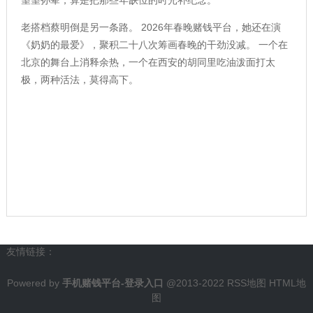
老搭档蔡明倒是另一条路。 2026年春晚赌钱平台，她还在演
《奶奶的最爱》，聚积二十八次筹画春晚的干劲没减。 一个在
北京的舞台上消释余热，一个在西安的胡同里吃油泼面打太
极，两种活法，莫得高下。
友情链接：
Powered by
手机赌钱平台-登录入口
@2013-2022
RSS地图
HTML地
图