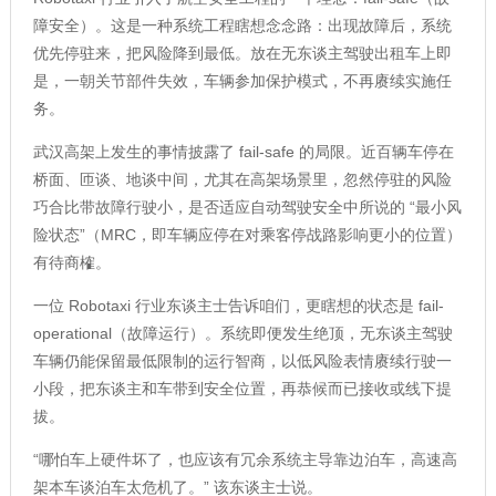
障安全）。这是一种系统工程瞎想念念路：出现故障后，系统
优先停驻来，把风险降到最低。放在无东谈主驾驶出租车上即
是，一朝关节部件失效，车辆参加保护模式，不再赓续实施任
务。
武汉高架上发生的事情披露了 fail-safe 的局限。近百辆车停在
桥面、匝谈、地谈中间，尤其在高架场景里，忽然停驻的风险
巧合比带故障行驶小，是否适应自动驾驶安全中所说的 “最小风
险状态”（MRC，即车辆应停在对乘客停战路影响更小的位置）
有待商榷。
一位 Robotaxi 行业东谈主士告诉咱们，更瞎想的状态是 fail-
operational（故障运行）。系统即便发生绝顶，无东谈主驾驶
车辆仍能保留最低限制的运行智商，以低风险表情赓续行驶一
小段，把东谈主和车带到安全位置，再恭候而已接收或线下提
拔。
“哪怕车上硬件坏了，也应该有冗余系统主导靠边泊车，高速高
架本车谈泊车太危机了。” 该东谈主士说。