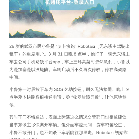
26 岁的武汉市民小鲁是 “萝卜快跑” Robotaxi（无东谈主驾驶出
租车）的重度用户。3 月 31 日晚 8 点半，他打了一辆无东谈主
车去公司手机赌钱平台app，车上三环高架时忽然急刹，小鲁以
为是加塞是以没堤防。车辆启动后不久再次停驻，停在高架路
中间。
小鲁第一时辰按下车内 SOS 乞助按钮，耐久无法接通。晚上 9
点半萝卜快跑客服接通电话，称 “收罗故障导致”，让他原地恭
候。
其时车门不错通达，表面上际遇这么情况交管部门也相通建议
当事东谈主尽快离开车辆。但外面车流无间，货车鸣笛经过，
小鲁不敢开门，也不知谈下车后能往那里走。Robotaxi 初始靠