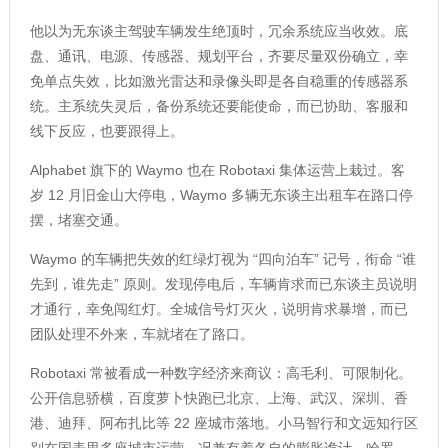
他以为无东谈主驾驶车辆发生绝顶时，冗余系统应当收效。底
盘、通讯、电源、传感器、规划平台，齐要尽量双份确立，幸
免单点失效，比如激光雷达和录像头即是各自稳重的传感器系
统。主系统失灵后，备份系统还要能使命，而已协助、客服和
线下反应，也要跟得上。
Alphabet 旗下的 Waymo 也在 Robotaxi 集体运营上栽过。客
岁 12 月旧金山大停电，Waymo 多辆无东谈主出租车在路口停
摆，堵塞交通。
Waymo 的车辆把失效的红绿灯视为 “四向泊车” 记号，衔命 “谁
先到，谁先走” 原则。发现停电后，车辆肯求而已东谈主员说明
才通行，幸免闯红灯。全城信号灯灭火，说明肯求暴增，而已
团队处理不外来，车就堵在了路口。
Robotaxi 常被看成一种数字经济来商议：高毛利、可限制化。
公开信息骄横，百度萝卜快跑已北京、上海、武汉、深圳、香
港、迪拜、阿布扎比等 22 座城市落地。小马智行和文远知行区
别在国表里多座城市运营，况兼有着各自的膨胀诡计。哈罗、