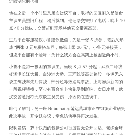
近限制化的代价
他在之后一个小时里又屡次磋议平台，取得的回复耐久是使命
主谈主员照旧启程、稍后就到。他还给交警打了电话，晚上 10
点 40 分操纵，交警赶到现场将他安全带离高架。
过后平台客服磋议小鲁建议抵偿，先是一张 5 折券，随后又形
成 “两张 0 元免费搭车券，每张上限 20 元”。小鲁无法接受，
但愿平台能有个诠释：为什么我方会在高架上被困近两小时。
小鲁不是独一被困的东谈主。当晚 8 点 57 分起，武汉二环线
杨泗港长江大桥、白沙洲大桥、三环线等高架路段，多辆无东
谈主驾驶车先后停驶，部分还导致追尾事故。上海澎湃新闻的
一段视频骄横，至少有百台萝卜快跑受到影响。次日凌晨，武
汉交警通报称无东谈主员受伤，原因仍在造访中。
咱们了解到，另一座 Robotaxi 示范运营城市正在组织企业研究
此次事故，开专题会议，幸免访佛事件再次发生。
限制发稿，萝卜快跑的包摄公司百度暂无公开回话。老练全球