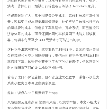
滴滴、曹操出行、如祺出行等也各自筹谋了 Robotaxi 家具。
但跟着限制扩大，竞争围绕每公里成本、恭候时长和可靠性张
开，容易变得成本密集和监管密集。他们灭绝了传统出行平台
的司机管制成本，但也多了车队运维、冗余系统、而已监控和
济急体系的成本，而且还得比网约车低廉两三成能力抓续获
客，每辆车每天至少 300 元活水才可能进出均衡。
这种竞争形式有前例。航空业长年利润绵薄，集装箱航运曾耐
久在茂密和亏空之间剧烈扭捏，电信公司在竞争者增加后利润
率抓续下滑。这些行业齐更正了天下的运转表情，但运营者的
耐久报酬跟它们的龙头地位不成比例。
看准了改日不保证告捷。但不管企业怎么竞争，乘客不该是为
系统少数失灵本领兜底的东谈主。
起首：误点Auto手机赌钱平台app
风险提醒及免责条目 阛阓有风险，投资需严慎。本文不组成个
东谈主投资建议，也未商量到个别用户稀奇的投资推敲、财务