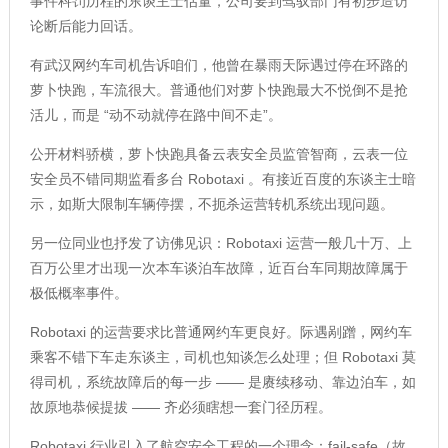
事件科罚历程的东谈主士估量，公司要到驾驭部门有初步造访
论断后能力回话。
有武汉网约车司机告诉咱们，他曾在暴雨天际遇过停在环路的
萝卜快跑，车流很大。普通他们对萝卜快跑最大不悦倒不是抢
活儿，而是 “动不动就停在路中间不走”。
公开材料骄横，萝卜快跑具备云表安全员监管智商，云表一位
安全员不错同期监看多台 Robotaxi 。有接近百度的东谈主士暗
示，如斯大限制车辆停摆，不扼杀运营转机系统出现问题。
另一位同业也抒发了访佛见识：Robotaxi 运营一般几十万、上
百万公里才出现一次本车谈泊车故障，近百台车同期故障属于
极低概率事件。
Robotaxi 的运营要求比普通网约车更良好。际遇剐蹭，网约车
乘客不错下车走东谈主，司机也知谈怎么处理；但 Robotaxi 莫
得司机，系统故障后的每一步 —— 是赓续移动、靠边泊车，如
故原地恭候提拔 —— 齐必须瞎想一套门径历程。
Robotaxi 行业引入了航空安全工程的一个理念：fail-safe（故